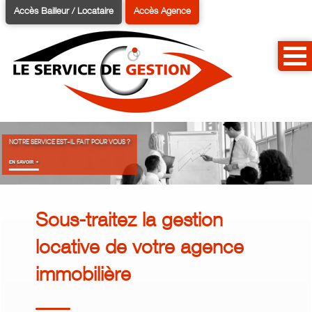
Accès Bailleur / Locataire
Accès Agence
NOTRE SERVICE EST-IL FAIT POUR VOUS ?
en savoir +
en savoir +
en savo
Sous-traitez la gestion
locative de votre agence
immobilière